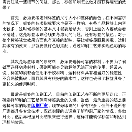
需要注意一些细节的问题。那么，标签印刷怎么做才能获得理想的效
果？
首先，必须要考虑到标签的尺寸大小和整体的颜色，在不同需求
的情况下，标签的各项指标要求也是不一样的。有些产品标签上内容
比较多，这时候标签的基本尺寸就要足够大，否则上面的内容就会看
不清楚，这是标签印刷必须要考虑到的问题。还有标签的颜色，对于
整个标签视觉效果方面也有直接的影响。要让标签显眼且美观，达到
其该有的效果，那就要做好色彩搭配，通过印刷工艺来实现色彩的标
准。
其次是标签印刷的原材料，必须要选择可靠的材料，不要为了省
钱而选择劣质材料，否则可能会导致标签无法正常的使用。通常来
说，标签印刷都会使用不干胶材料，这种材料具有相当好的稳定性，
不容易被撕破，而且其具有很好的防水性，这样也确保了标签具备了
更长久的使用时间。
最后是标签的印刷工艺，目前的印刷工艺在不断的更新迭代，正
确选择印刷的工艺是保障标签质量的关键。当然，最为重要的还是要
选择可靠的标签
印刷厂家
，现在做印刷的厂家有很多，但并不是所有
厂家都具备专业技术，应该实际的去调查了解印刷厂家的情况，多做
对比，然后再根据对比结果来进行选择，这样才能确保标签印刷达到
理想的效果。